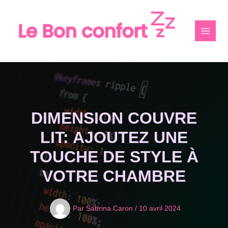
Aller
au
contenu
DIMENSION COUVRE
LIT: AJOUTEZ UNE
TOUCHE DE STYLE À
VOTRE CHAMBRE
Par
Sabrina Caron
/
10 avril 2024