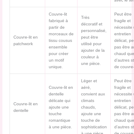
Couvre-lit
Peut être
Très
fabriqué à
fragile et
décoratif et
partir de
nécessite
personnalisé,
morceaux de
entretien
Couvre-lit en
peut être
tissu cousus
délicat, p
patchwork
utilisé pour
ensemble
pas être a
ajouter de la
pour créer
chaud qu
couleur à
un motif
d’autres s
une pièce.
unique.
de couvre-l
Léger et
Peut être
Couvre-lit en
aéré,
fragile et
dentelle
convient aux
nécessite
délicate qui
climats
entretien
Couvre-lit en
ajoute une
chauds,
délicat, p
dentelle
touche
ajoute une
pas être a
romantique
touche de
chaud qu
à une pièce.
sophistication
d’autres s
à une pièce.
de couvre-l