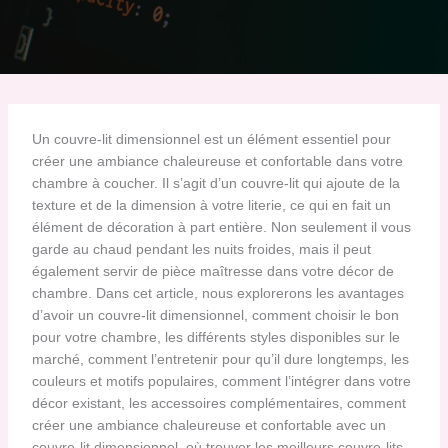
Un couvre-lit dimensionnel est un élément essentiel pour
créer une ambiance chaleureuse et confortable dans votre
chambre à coucher. Il s’agit d’un couvre-lit qui ajoute de la
texture et de la dimension à votre literie, ce qui en fait un
élément de décoration à part entière. Non seulement il vous
garde au chaud pendant les nuits froides, mais il peut
également servir de pièce maîtresse dans votre décor de
chambre. Dans cet article, nous explorerons les avantages
d’avoir un couvre-lit dimensionnel, comment choisir le bon
pour votre chambre, les différents styles disponibles sur le
marché, comment l’entretenir pour qu’il dure longtemps, les
couleurs et motifs populaires, comment l’intégrer dans votre
décor existant, les accessoires complémentaires, comment
créer une ambiance chaleureuse et confortable avec un
couvre-lit dimensionnel, où trouver les meilleurs couvre-lits