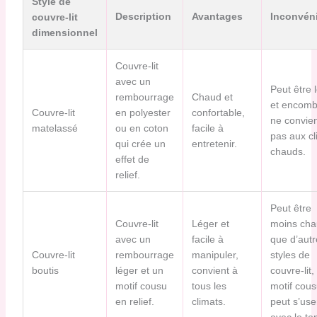
Style de
Description
Avantages
Inconvén
couvre-lit
dimensionnel
Couvre-lit
avec un
Peut être 
rembourrage
Chaud et
et encomb
Couvre-lit
en polyester
confortable,
ne convien
matelassé
ou en coton
facile à
pas aux cl
qui crée un
entretenir.
chauds.
effet de
relief.
Peut être
Couvre-lit
Léger et
moins cha
avec un
facile à
que d’autr
Couvre-lit
rembourrage
manipuler,
styles de
boutis
léger et un
convient à
couvre-lit, 
motif cousu
tous les
motif cous
en relief.
climats.
peut s’use
avec le te